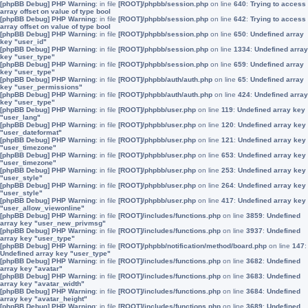
[phpBB Debug] PHP Warning
: in file
[ROOT]/phpbb/session.php
on line
640
:
Trying to access
array offset on value of type bool
[phpBB Debug] PHP Warning
: in file
[ROOT]/phpbb/session.php
on line
642
:
Trying to access
array offset on value of type bool
[phpBB Debug] PHP Warning
: in file
[ROOT]/phpbb/session.php
on line
650
:
Undefined array
key "user_id"
[phpBB Debug] PHP Warning
: in file
[ROOT]/phpbb/session.php
on line
1334
:
Undefined array
key "user_type"
[phpBB Debug] PHP Warning
: in file
[ROOT]/phpbb/session.php
on line
659
:
Undefined array
key "user_type"
[phpBB Debug] PHP Warning
: in file
[ROOT]/phpbb/auth/auth.php
on line
65
:
Undefined array
key "user_permissions"
[phpBB Debug] PHP Warning
: in file
[ROOT]/phpbb/auth/auth.php
on line
424
:
Undefined array
key "user_type"
[phpBB Debug] PHP Warning
: in file
[ROOT]/phpbb/user.php
on line
119
:
Undefined array key
"user_lang"
[phpBB Debug] PHP Warning
: in file
[ROOT]/phpbb/user.php
on line
120
:
Undefined array key
"user_dateformat"
[phpBB Debug] PHP Warning
: in file
[ROOT]/phpbb/user.php
on line
121
:
Undefined array key
"user_timezone"
[phpBB Debug] PHP Warning
: in file
[ROOT]/phpbb/user.php
on line
653
:
Undefined array key
"user_timezone"
[phpBB Debug] PHP Warning
: in file
[ROOT]/phpbb/user.php
on line
253
:
Undefined array key
"user_style"
[phpBB Debug] PHP Warning
: in file
[ROOT]/phpbb/user.php
on line
264
:
Undefined array key
"user_style"
[phpBB Debug] PHP Warning
: in file
[ROOT]/phpbb/user.php
on line
417
:
Undefined array key
"user_allow_viewonline"
[phpBB Debug] PHP Warning
: in file
[ROOT]/includes/functions.php
on line
3859
:
Undefined
array key "user_new_privmsg"
[phpBB Debug] PHP Warning
: in file
[ROOT]/includes/functions.php
on line
3937
:
Undefined
array key "user_type"
[phpBB Debug] PHP Warning
: in file
[ROOT]/phpbb/notification/method/board.php
on line
147
:
Undefined array key "user_type"
[phpBB Debug] PHP Warning
: in file
[ROOT]/includes/functions.php
on line
3682
:
Undefined
array key "avatar"
[phpBB Debug] PHP Warning
: in file
[ROOT]/includes/functions.php
on line
3683
:
Undefined
array key "avatar_width"
[phpBB Debug] PHP Warning
: in file
[ROOT]/includes/functions.php
on line
3684
:
Undefined
array key "avatar_height"
[phpBB Debug] PHP Warning
: in file
[ROOT]/includes/functions.php
on line
3689
:
Undefined