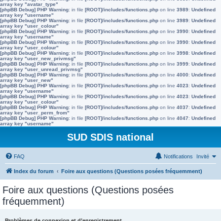
array key "avatar_type"
[phpBB Debug] PHP Warning
: in file
[ROOT]/includes/functions.php
on line
3989
:
Undefined
array key "username"
[phpBB Debug] PHP Warning
: in file
[ROOT]/includes/functions.php
on line
3989
:
Undefined
array key "user_colour"
[phpBB Debug] PHP Warning
: in file
[ROOT]/includes/functions.php
on line
3990
:
Undefined
array key "username"
[phpBB Debug] PHP Warning
: in file
[ROOT]/includes/functions.php
on line
3990
:
Undefined
array key "user_colour"
[phpBB Debug] PHP Warning
: in file
[ROOT]/includes/functions.php
on line
3998
:
Undefined
array key "user_new_privmsg"
[phpBB Debug] PHP Warning
: in file
[ROOT]/includes/functions.php
on line
3999
:
Undefined
array key "user_unread_privmsg"
[phpBB Debug] PHP Warning
: in file
[ROOT]/includes/functions.php
on line
4000
:
Undefined
array key "user_new"
[phpBB Debug] PHP Warning
: in file
[ROOT]/includes/functions.php
on line
4023
:
Undefined
array key "username"
[phpBB Debug] PHP Warning
: in file
[ROOT]/includes/functions.php
on line
4023
:
Undefined
array key "user_colour"
[phpBB Debug] PHP Warning
: in file
[ROOT]/includes/functions.php
on line
4037
:
Undefined
array key "user_perm_from"
[phpBB Debug] PHP Warning
: in file
[ROOT]/includes/functions.php
on line
4047
:
Undefined
array key "username"
SUD SDIS national
FAQ
Notifications
Invité
Index du forum
Foire aux questions (Questions posées fréquemment)
Foire aux questions (Questions posées
fréquemment)
Problèmes de connexion et d’enregistrement