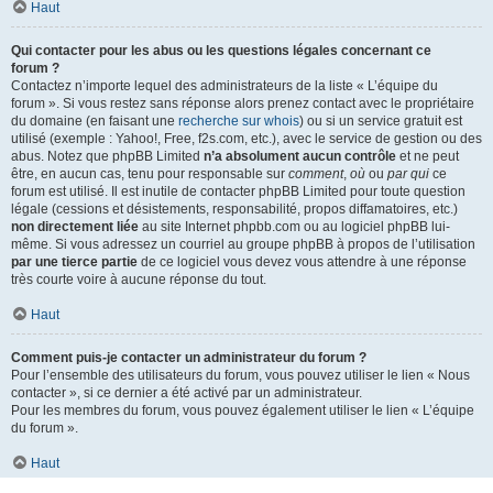
Haut
Qui contacter pour les abus ou les questions légales concernant ce
forum ?
Contactez n’importe lequel des administrateurs de la liste « L’équipe du
forum ». Si vous restez sans réponse alors prenez contact avec le propriétaire
du domaine (en faisant une
recherche sur whois
) ou si un service gratuit est
utilisé (exemple : Yahoo!, Free, f2s.com, etc.), avec le service de gestion ou des
abus. Notez que phpBB Limited
n’a absolument aucun contrôle
et ne peut
être, en aucun cas, tenu pour responsable sur
comment
,
où
ou
par qui
ce
forum est utilisé. Il est inutile de contacter phpBB Limited pour toute question
légale (cessions et désistements, responsabilité, propos diffamatoires, etc.)
non directement liée
au site Internet phpbb.com ou au logiciel phpBB lui-
même. Si vous adressez un courriel au groupe phpBB à propos de l’utilisation
par une tierce partie
de ce logiciel vous devez vous attendre à une réponse
très courte voire à aucune réponse du tout.
Haut
Comment puis-je contacter un administrateur du forum ?
Pour l’ensemble des utilisateurs du forum, vous pouvez utiliser le lien « Nous
contacter », si ce dernier a été activé par un administrateur.
Pour les membres du forum, vous pouvez également utiliser le lien « L’équipe
du forum ».
Haut