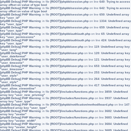
[phpBB Debug] PHP Warning
: in file
[ROOT]/phpbb/session.php
on line
640
:
Trying to access
array offset on value of type bool
[phpBB Debug] PHP Warning
: in file
[ROOT]/phpbb/session.php
on line
642
:
Trying to access
array offset on value of type bool
[phpBB Debug] PHP Warning
: in file
[ROOT]/phpbb/session.php
on line
650
:
Undefined array
key "user_id"
[phpBB Debug] PHP Warning
: in file
[ROOT]/phpbb/session.php
on line
1334
:
Undefined array
key "user_type"
[phpBB Debug] PHP Warning
: in file
[ROOT]/phpbb/session.php
on line
659
:
Undefined array
key "user_type"
[phpBB Debug] PHP Warning
: in file
[ROOT]/phpbb/auth/auth.php
on line
65
:
Undefined array
key "user_permissions"
[phpBB Debug] PHP Warning
: in file
[ROOT]/phpbb/auth/auth.php
on line
424
:
Undefined array
key "user_type"
[phpBB Debug] PHP Warning
: in file
[ROOT]/phpbb/user.php
on line
119
:
Undefined array key
"user_lang"
[phpBB Debug] PHP Warning
: in file
[ROOT]/phpbb/user.php
on line
120
:
Undefined array key
"user_dateformat"
[phpBB Debug] PHP Warning
: in file
[ROOT]/phpbb/user.php
on line
121
:
Undefined array key
"user_timezone"
[phpBB Debug] PHP Warning
: in file
[ROOT]/phpbb/user.php
on line
653
:
Undefined array key
"user_timezone"
[phpBB Debug] PHP Warning
: in file
[ROOT]/phpbb/user.php
on line
253
:
Undefined array key
"user_style"
[phpBB Debug] PHP Warning
: in file
[ROOT]/phpbb/user.php
on line
264
:
Undefined array key
"user_style"
[phpBB Debug] PHP Warning
: in file
[ROOT]/phpbb/user.php
on line
417
:
Undefined array key
"user_allow_viewonline"
[phpBB Debug] PHP Warning
: in file
[ROOT]/includes/functions.php
on line
3859
:
Undefined
array key "user_new_privmsg"
[phpBB Debug] PHP Warning
: in file
[ROOT]/includes/functions.php
on line
3937
:
Undefined
array key "user_type"
[phpBB Debug] PHP Warning
: in file
[ROOT]/phpbb/notification/method/board.php
on line
147
:
Undefined array key "user_type"
[phpBB Debug] PHP Warning
: in file
[ROOT]/includes/functions.php
on line
3682
:
Undefined
array key "avatar"
[phpBB Debug] PHP Warning
: in file
[ROOT]/includes/functions.php
on line
3683
:
Undefined
array key "avatar_width"
[phpBB Debug] PHP Warning
: in file
[ROOT]/includes/functions.php
on line
3684
:
Undefined
array key "avatar_height"
[phpBB Debug] PHP Warning
: in file
[ROOT]/includes/functions.php
on line
3689
:
Undefined