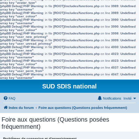
array key "avatar_type"
[phpBB Debug] PHP Warning
: in file
[ROOT]/includes/functions.php
on line
3989
:
Undefined
array key "username"
[phpBB Debug] PHP Warning
: in file
[ROOT]/includes/functions.php
on line
3989
:
Undefined
array key "user_colour"
[phpBB Debug] PHP Warning
: in file
[ROOT]/includes/functions.php
on line
3990
:
Undefined
array key "username"
[phpBB Debug] PHP Warning
: in file
[ROOT]/includes/functions.php
on line
3990
:
Undefined
array key "user_colour"
[phpBB Debug] PHP Warning
: in file
[ROOT]/includes/functions.php
on line
3998
:
Undefined
array key "user_new_privmsg"
[phpBB Debug] PHP Warning
: in file
[ROOT]/includes/functions.php
on line
3999
:
Undefined
array key "user_unread_privmsg"
[phpBB Debug] PHP Warning
: in file
[ROOT]/includes/functions.php
on line
4000
:
Undefined
array key "user_new"
[phpBB Debug] PHP Warning
: in file
[ROOT]/includes/functions.php
on line
4023
:
Undefined
array key "username"
[phpBB Debug] PHP Warning
: in file
[ROOT]/includes/functions.php
on line
4023
:
Undefined
array key "user_colour"
[phpBB Debug] PHP Warning
: in file
[ROOT]/includes/functions.php
on line
4037
:
Undefined
array key "user_perm_from"
[phpBB Debug] PHP Warning
: in file
[ROOT]/includes/functions.php
on line
4047
:
Undefined
array key "username"
SUD SDIS national
FAQ
Notifications
Invité
Index du forum
Foire aux questions (Questions posées fréquemment)
Foire aux questions (Questions posées
fréquemment)
Problèmes de connexion et d’enregistrement