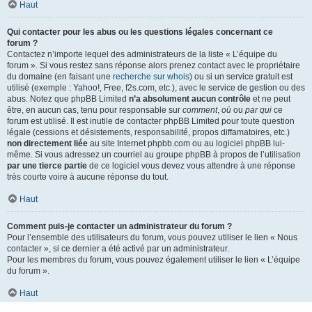
Haut
Qui contacter pour les abus ou les questions légales concernant ce
forum ?
Contactez n’importe lequel des administrateurs de la liste « L’équipe du
forum ». Si vous restez sans réponse alors prenez contact avec le propriétaire
du domaine (en faisant une
recherche sur whois
) ou si un service gratuit est
utilisé (exemple : Yahoo!, Free, f2s.com, etc.), avec le service de gestion ou des
abus. Notez que phpBB Limited
n’a absolument aucun contrôle
et ne peut
être, en aucun cas, tenu pour responsable sur
comment
,
où
ou
par qui
ce
forum est utilisé. Il est inutile de contacter phpBB Limited pour toute question
légale (cessions et désistements, responsabilité, propos diffamatoires, etc.)
non directement liée
au site Internet phpbb.com ou au logiciel phpBB lui-
même. Si vous adressez un courriel au groupe phpBB à propos de l’utilisation
par une tierce partie
de ce logiciel vous devez vous attendre à une réponse
très courte voire à aucune réponse du tout.
Haut
Comment puis-je contacter un administrateur du forum ?
Pour l’ensemble des utilisateurs du forum, vous pouvez utiliser le lien « Nous
contacter », si ce dernier a été activé par un administrateur.
Pour les membres du forum, vous pouvez également utiliser le lien « L’équipe
du forum ».
Haut