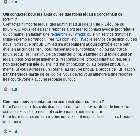
Haut
Qui contacter pour les abus ou les questions légales concernant ce
forum ?
Contactez n’importe lequel des administrateurs de la liste « L’équipe du
forum ». Si vous restez sans réponse alors prenez contact avec le propriétaire
du domaine (en faisant une
recherche sur whois
) ou si un service gratuit est
utilisé (exemple : Yahoo!, Free, f2s.com, etc.), avec le service de gestion ou des
abus. Notez que phpBB Limited
n’a absolument aucun contrôle
et ne peut
être, en aucun cas, tenu pour responsable sur
comment
,
où
ou
par qui
ce
forum est utilisé. Il est inutile de contacter phpBB Limited pour toute question
légale (cessions et désistements, responsabilité, propos diffamatoires, etc.)
non directement liée
au site Internet phpbb.com ou au logiciel phpBB lui-
même. Si vous adressez un courriel au groupe phpBB à propos de l’utilisation
par une tierce partie
de ce logiciel vous devez vous attendre à une réponse
très courte voire à aucune réponse du tout.
Haut
Comment puis-je contacter un administrateur du forum ?
Pour l’ensemble des utilisateurs du forum, vous pouvez utiliser le lien « Nous
contacter », si ce dernier a été activé par un administrateur.
Pour les membres du forum, vous pouvez également utiliser le lien « L’équipe
du forum ».
Haut