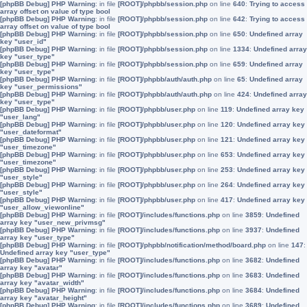
[phpBB Debug] PHP Warning
: in file
[ROOT]/phpbb/session.php
on line
640
:
Trying to access
array offset on value of type bool
[phpBB Debug] PHP Warning
: in file
[ROOT]/phpbb/session.php
on line
642
:
Trying to access
array offset on value of type bool
[phpBB Debug] PHP Warning
: in file
[ROOT]/phpbb/session.php
on line
650
:
Undefined array
key "user_id"
[phpBB Debug] PHP Warning
: in file
[ROOT]/phpbb/session.php
on line
1334
:
Undefined array
key "user_type"
[phpBB Debug] PHP Warning
: in file
[ROOT]/phpbb/session.php
on line
659
:
Undefined array
key "user_type"
[phpBB Debug] PHP Warning
: in file
[ROOT]/phpbb/auth/auth.php
on line
65
:
Undefined array
key "user_permissions"
[phpBB Debug] PHP Warning
: in file
[ROOT]/phpbb/auth/auth.php
on line
424
:
Undefined array
key "user_type"
[phpBB Debug] PHP Warning
: in file
[ROOT]/phpbb/user.php
on line
119
:
Undefined array key
"user_lang"
[phpBB Debug] PHP Warning
: in file
[ROOT]/phpbb/user.php
on line
120
:
Undefined array key
"user_dateformat"
[phpBB Debug] PHP Warning
: in file
[ROOT]/phpbb/user.php
on line
121
:
Undefined array key
"user_timezone"
[phpBB Debug] PHP Warning
: in file
[ROOT]/phpbb/user.php
on line
653
:
Undefined array key
"user_timezone"
[phpBB Debug] PHP Warning
: in file
[ROOT]/phpbb/user.php
on line
253
:
Undefined array key
"user_style"
[phpBB Debug] PHP Warning
: in file
[ROOT]/phpbb/user.php
on line
264
:
Undefined array key
"user_style"
[phpBB Debug] PHP Warning
: in file
[ROOT]/phpbb/user.php
on line
417
:
Undefined array key
"user_allow_viewonline"
[phpBB Debug] PHP Warning
: in file
[ROOT]/includes/functions.php
on line
3859
:
Undefined
array key "user_new_privmsg"
[phpBB Debug] PHP Warning
: in file
[ROOT]/includes/functions.php
on line
3937
:
Undefined
array key "user_type"
[phpBB Debug] PHP Warning
: in file
[ROOT]/phpbb/notification/method/board.php
on line
147
:
Undefined array key "user_type"
[phpBB Debug] PHP Warning
: in file
[ROOT]/includes/functions.php
on line
3682
:
Undefined
array key "avatar"
[phpBB Debug] PHP Warning
: in file
[ROOT]/includes/functions.php
on line
3683
:
Undefined
array key "avatar_width"
[phpBB Debug] PHP Warning
: in file
[ROOT]/includes/functions.php
on line
3684
:
Undefined
array key "avatar_height"
[phpBB Debug] PHP Warning
: in file
[ROOT]/includes/functions.php
on line
3689
:
Undefined