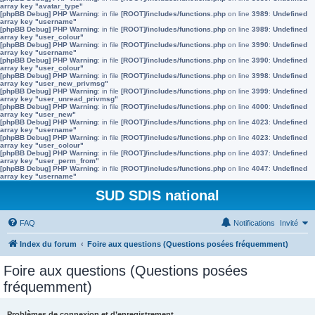
array key "avatar_type"
[phpBB Debug] PHP Warning
: in file
[ROOT]/includes/functions.php
on line
3989
:
Undefined
array key "username"
[phpBB Debug] PHP Warning
: in file
[ROOT]/includes/functions.php
on line
3989
:
Undefined
array key "user_colour"
[phpBB Debug] PHP Warning
: in file
[ROOT]/includes/functions.php
on line
3990
:
Undefined
array key "username"
[phpBB Debug] PHP Warning
: in file
[ROOT]/includes/functions.php
on line
3990
:
Undefined
array key "user_colour"
[phpBB Debug] PHP Warning
: in file
[ROOT]/includes/functions.php
on line
3998
:
Undefined
array key "user_new_privmsg"
[phpBB Debug] PHP Warning
: in file
[ROOT]/includes/functions.php
on line
3999
:
Undefined
array key "user_unread_privmsg"
[phpBB Debug] PHP Warning
: in file
[ROOT]/includes/functions.php
on line
4000
:
Undefined
array key "user_new"
[phpBB Debug] PHP Warning
: in file
[ROOT]/includes/functions.php
on line
4023
:
Undefined
array key "username"
[phpBB Debug] PHP Warning
: in file
[ROOT]/includes/functions.php
on line
4023
:
Undefined
array key "user_colour"
[phpBB Debug] PHP Warning
: in file
[ROOT]/includes/functions.php
on line
4037
:
Undefined
array key "user_perm_from"
[phpBB Debug] PHP Warning
: in file
[ROOT]/includes/functions.php
on line
4047
:
Undefined
array key "username"
SUD SDIS national
FAQ
Notifications
Invité
Index du forum
Foire aux questions (Questions posées fréquemment)
Foire aux questions (Questions posées
fréquemment)
Problèmes de connexion et d’enregistrement