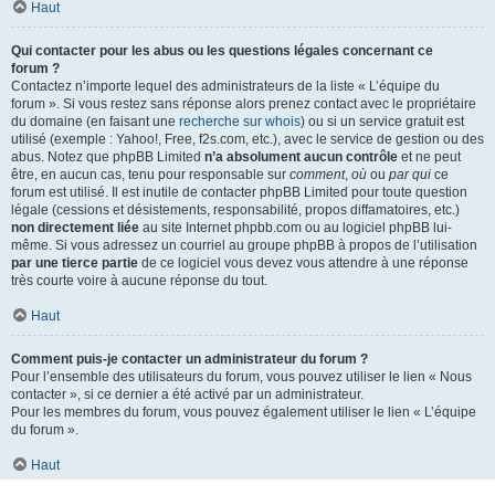
Haut
Qui contacter pour les abus ou les questions légales concernant ce
forum ?
Contactez n’importe lequel des administrateurs de la liste « L’équipe du
forum ». Si vous restez sans réponse alors prenez contact avec le propriétaire
du domaine (en faisant une
recherche sur whois
) ou si un service gratuit est
utilisé (exemple : Yahoo!, Free, f2s.com, etc.), avec le service de gestion ou des
abus. Notez que phpBB Limited
n’a absolument aucun contrôle
et ne peut
être, en aucun cas, tenu pour responsable sur
comment
,
où
ou
par qui
ce
forum est utilisé. Il est inutile de contacter phpBB Limited pour toute question
légale (cessions et désistements, responsabilité, propos diffamatoires, etc.)
non directement liée
au site Internet phpbb.com ou au logiciel phpBB lui-
même. Si vous adressez un courriel au groupe phpBB à propos de l’utilisation
par une tierce partie
de ce logiciel vous devez vous attendre à une réponse
très courte voire à aucune réponse du tout.
Haut
Comment puis-je contacter un administrateur du forum ?
Pour l’ensemble des utilisateurs du forum, vous pouvez utiliser le lien « Nous
contacter », si ce dernier a été activé par un administrateur.
Pour les membres du forum, vous pouvez également utiliser le lien « L’équipe
du forum ».
Haut