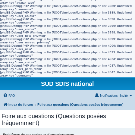
array key "avatar_type"
[phpBB Debug] PHP Warning
: in file
[ROOT]/includes/functions.php
on line
3989
:
Undefined
array key "username"
[phpBB Debug] PHP Warning
: in file
[ROOT]/includes/functions.php
on line
3989
:
Undefined
array key "user_colour"
[phpBB Debug] PHP Warning
: in file
[ROOT]/includes/functions.php
on line
3990
:
Undefined
array key "username"
[phpBB Debug] PHP Warning
: in file
[ROOT]/includes/functions.php
on line
3990
:
Undefined
array key "user_colour"
[phpBB Debug] PHP Warning
: in file
[ROOT]/includes/functions.php
on line
3998
:
Undefined
array key "user_new_privmsg"
[phpBB Debug] PHP Warning
: in file
[ROOT]/includes/functions.php
on line
3999
:
Undefined
array key "user_unread_privmsg"
[phpBB Debug] PHP Warning
: in file
[ROOT]/includes/functions.php
on line
4000
:
Undefined
array key "user_new"
[phpBB Debug] PHP Warning
: in file
[ROOT]/includes/functions.php
on line
4023
:
Undefined
array key "username"
[phpBB Debug] PHP Warning
: in file
[ROOT]/includes/functions.php
on line
4023
:
Undefined
array key "user_colour"
[phpBB Debug] PHP Warning
: in file
[ROOT]/includes/functions.php
on line
4037
:
Undefined
array key "user_perm_from"
[phpBB Debug] PHP Warning
: in file
[ROOT]/includes/functions.php
on line
4047
:
Undefined
array key "username"
SUD SDIS national
FAQ
Notifications
Invité
Index du forum
Foire aux questions (Questions posées fréquemment)
Foire aux questions (Questions posées
fréquemment)
Problèmes de connexion et d’enregistrement