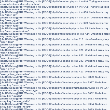
[phpBB Debug] PHP Warning
: in file
[ROOT]/phpbb/session.php
on line
640
:
Trying to access
array offset on value of type bool
[phpBB Debug] PHP Warning
: in file
[ROOT]/phpbb/session.php
on line
642
:
Trying to access
array offset on value of type bool
[phpBB Debug] PHP Warning
: in file
[ROOT]/phpbb/session.php
on line
650
:
Undefined array
key "user_id"
[phpBB Debug] PHP Warning
: in file
[ROOT]/phpbb/session.php
on line
1334
:
Undefined array
key "user_type"
[phpBB Debug] PHP Warning
: in file
[ROOT]/phpbb/session.php
on line
659
:
Undefined array
key "user_type"
[phpBB Debug] PHP Warning
: in file
[ROOT]/phpbb/auth/auth.php
on line
65
:
Undefined array
key "user_permissions"
[phpBB Debug] PHP Warning
: in file
[ROOT]/phpbb/auth/auth.php
on line
424
:
Undefined array
key "user_type"
[phpBB Debug] PHP Warning
: in file
[ROOT]/phpbb/user.php
on line
119
:
Undefined array key
"user_lang"
[phpBB Debug] PHP Warning
: in file
[ROOT]/phpbb/user.php
on line
120
:
Undefined array key
"user_dateformat"
[phpBB Debug] PHP Warning
: in file
[ROOT]/phpbb/user.php
on line
121
:
Undefined array key
"user_timezone"
[phpBB Debug] PHP Warning
: in file
[ROOT]/phpbb/user.php
on line
653
:
Undefined array key
"user_timezone"
[phpBB Debug] PHP Warning
: in file
[ROOT]/phpbb/user.php
on line
253
:
Undefined array key
"user_style"
[phpBB Debug] PHP Warning
: in file
[ROOT]/phpbb/user.php
on line
264
:
Undefined array key
"user_style"
[phpBB Debug] PHP Warning
: in file
[ROOT]/phpbb/user.php
on line
417
:
Undefined array key
"user_allow_viewonline"
[phpBB Debug] PHP Warning
: in file
[ROOT]/includes/functions.php
on line
3859
:
Undefined
array key "user_new_privmsg"
[phpBB Debug] PHP Warning
: in file
[ROOT]/includes/functions.php
on line
3937
:
Undefined
array key "user_type"
[phpBB Debug] PHP Warning
: in file
[ROOT]/phpbb/notification/method/board.php
on line
147
:
Undefined array key "user_type"
[phpBB Debug] PHP Warning
: in file
[ROOT]/includes/functions.php
on line
3682
:
Undefined
array key "avatar"
[phpBB Debug] PHP Warning
: in file
[ROOT]/includes/functions.php
on line
3683
:
Undefined
array key "avatar_width"
[phpBB Debug] PHP Warning
: in file
[ROOT]/includes/functions.php
on line
3684
:
Undefined
array key "avatar_height"
[phpBB Debug] PHP Warning
: in file
[ROOT]/includes/functions.php
on line
3689
:
Undefined