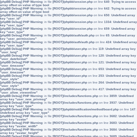
[phpBB Debug] PHP Warning
: in file
[ROOT]/phpbb/session.php
on line
640
:
Trying to access
array offset on value of type bool
[phpBB Debug] PHP Warning
: in file
[ROOT]/phpbb/session.php
on line
642
:
Trying to access
array offset on value of type bool
[phpBB Debug] PHP Warning
: in file
[ROOT]/phpbb/session.php
on line
650
:
Undefined array
key "user_id"
[phpBB Debug] PHP Warning
: in file
[ROOT]/phpbb/session.php
on line
1334
:
Undefined array
key "user_type"
[phpBB Debug] PHP Warning
: in file
[ROOT]/phpbb/session.php
on line
659
:
Undefined array
key "user_type"
[phpBB Debug] PHP Warning
: in file
[ROOT]/phpbb/auth/auth.php
on line
65
:
Undefined array
key "user_permissions"
[phpBB Debug] PHP Warning
: in file
[ROOT]/phpbb/auth/auth.php
on line
424
:
Undefined array
key "user_type"
[phpBB Debug] PHP Warning
: in file
[ROOT]/phpbb/user.php
on line
119
:
Undefined array key
"user_lang"
[phpBB Debug] PHP Warning
: in file
[ROOT]/phpbb/user.php
on line
120
:
Undefined array key
"user_dateformat"
[phpBB Debug] PHP Warning
: in file
[ROOT]/phpbb/user.php
on line
121
:
Undefined array key
"user_timezone"
[phpBB Debug] PHP Warning
: in file
[ROOT]/phpbb/user.php
on line
653
:
Undefined array key
"user_timezone"
[phpBB Debug] PHP Warning
: in file
[ROOT]/phpbb/user.php
on line
253
:
Undefined array key
"user_style"
[phpBB Debug] PHP Warning
: in file
[ROOT]/phpbb/user.php
on line
264
:
Undefined array key
"user_style"
[phpBB Debug] PHP Warning
: in file
[ROOT]/phpbb/user.php
on line
417
:
Undefined array key
"user_allow_viewonline"
[phpBB Debug] PHP Warning
: in file
[ROOT]/includes/functions.php
on line
3859
:
Undefined
array key "user_new_privmsg"
[phpBB Debug] PHP Warning
: in file
[ROOT]/includes/functions.php
on line
3937
:
Undefined
array key "user_type"
[phpBB Debug] PHP Warning
: in file
[ROOT]/phpbb/notification/method/board.php
on line
147
:
Undefined array key "user_type"
[phpBB Debug] PHP Warning
: in file
[ROOT]/includes/functions.php
on line
3682
:
Undefined
array key "avatar"
[phpBB Debug] PHP Warning
: in file
[ROOT]/includes/functions.php
on line
3683
:
Undefined
array key "avatar_width"
[phpBB Debug] PHP Warning
: in file
[ROOT]/includes/functions.php
on line
3684
:
Undefined
array key "avatar_height"
[phpBB Debug] PHP Warning
: in file
[ROOT]/includes/functions.php
on line
3689
:
Undefined