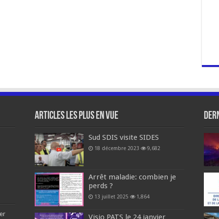
Articles les plus en vue
Dern
Sud SDIS visite SIDES
18 décembre 2023
9,682
Arrêt maladie: combien je
perds ?
13 juillet 2025
1,864
er
Visio PATS le 24 janvier