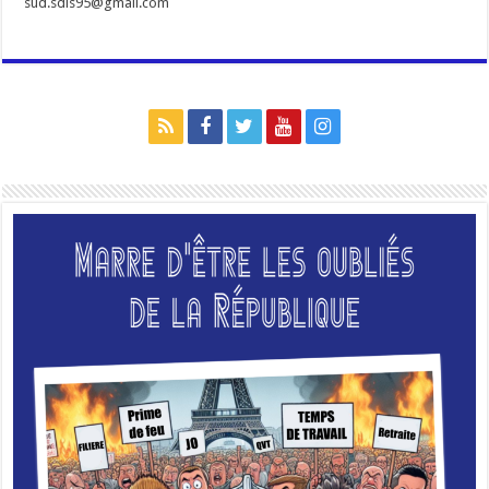
sud.sdis95@gmail.com