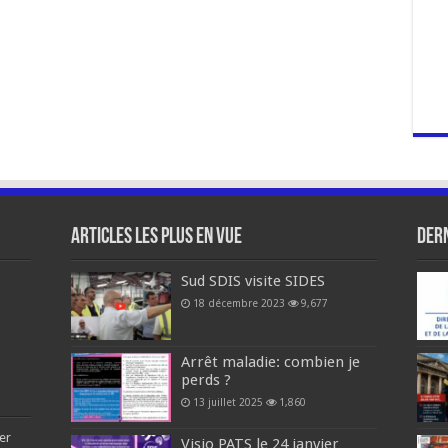
Articles les plus en vue
Dern
Sud SDIS visite SIDES
18 décembre 2023
9,677
Arrêt maladie: combien je
perds ?
13 juillet 2025
1,860
er
Visio PATS le 24 janvier