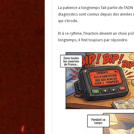
La patience a longtemps fait partie de l’ADN d
diagnostics sont connus depuis des années ma
qui s’érode.
Et à ce rythme, l’inaction devient un choix po
longtemps, il finit toujours par répondre.