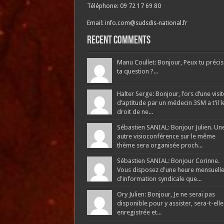
Téléphone: 09 72 17 69 80
Email: info.com@sudsdis-national.fr
Recent Comments
Manu Coullet: Bonjour, Peux tu précis
ta question ?...
Halter Serge: Bonjour, l’ors d’une visit
d’aptitude par un médecin 3SM a t’il l
droit de ne...
Sébastien SANIAL: Bonjour Julien. Un
autre visioconférence sur le même
thème sera organisée proch...
Sébastien SANIAL: Bonjour Corinne.
Vous disposez d'une heure mensuell
d'information syndicale que...
Ory Julien: Bonjour, Je ne serai pas
disponible pour y assister, sera-t-elle
enregistrée et...