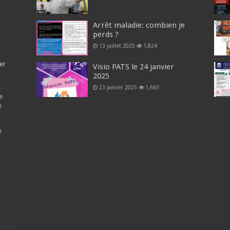
Arrêt maladie: combien je
perds ?
13 juillet 2025
1,824
er
Visio PATS le 24 janvier
2025
23 janvier 2025
1,663
e
e
e
e